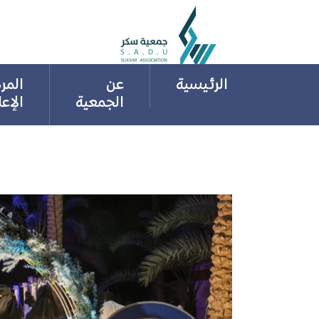
Ski
t
conten
الرئيسية
عن
المر
الجمعية
الإع