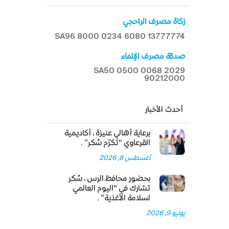
زكاة مصرف الراحجي
SA96 8000 0234 6080 13777774
صدقة مصرف الإنماء
SA50 0500 0068 2029
90212000
أحدث الأخبار
برعاية أهالي عنيزة، أكاديمية
القرعاوي “تكرّم سُكر”.
أغسطس 8, 2026
بحضور محافظ الرس، سُكر
تشارك في “اليوم العالمي
لسلامة الأغذية”.
يونيو 9, 2026