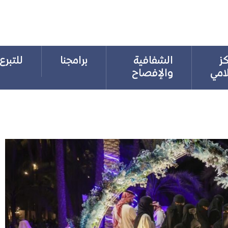
كز
الشفافية
برامجنا
للتبرع
لامي
والإفصاح