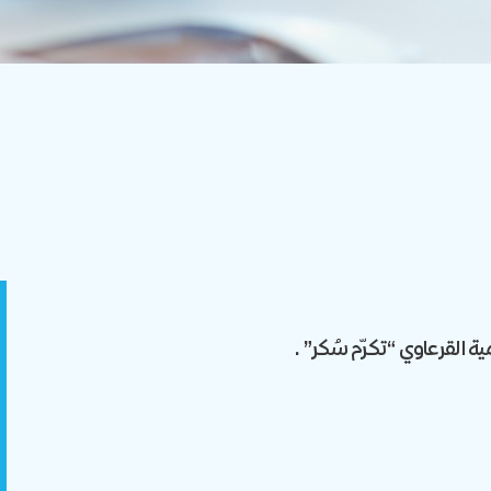
مية القرعاوي “تكرّم سُكر”.