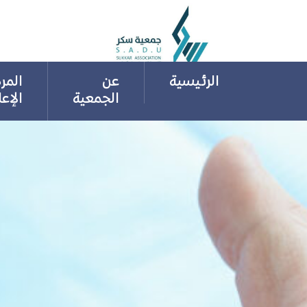
Ski
t
conten
الرئيسية
عن
المر
الجمعية
الإع