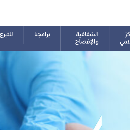
كز
الشفافية
برامجنا
للتبرع
لامي
والإفصاح