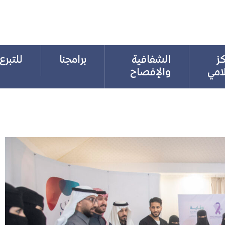
كز
الشفافية
برامجنا
للتبرع
لامي
والإفصاح