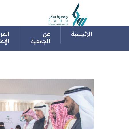
Ski
t
conten
الرئيسية
عن
المر
الجمعية
الإع