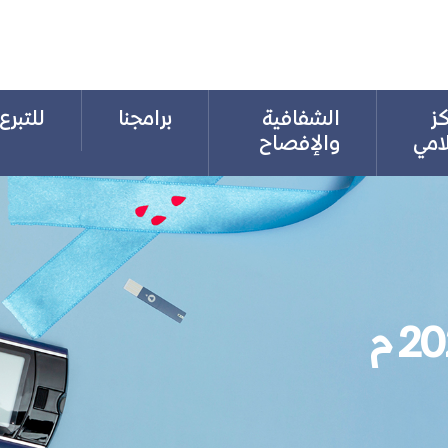
كز
الشفافية
برامجنا
للتبرع
لامي
والإفصاح