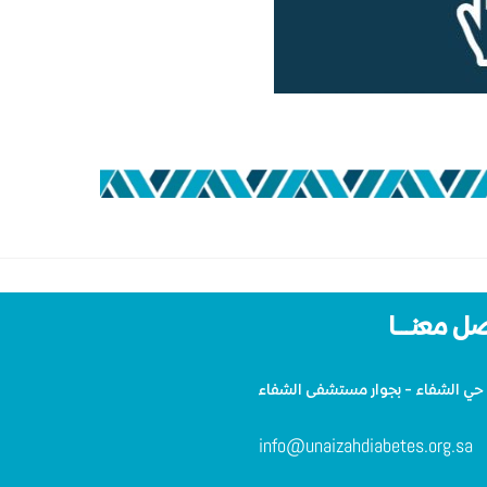
ل معنـــا
حي الشفاء - بجوار مستشفى الشفاء
info@unaizahdiabetes.org.sa