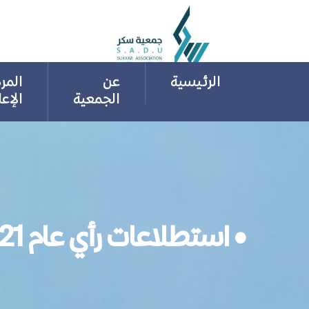
Ski
t
conten
الرئيسية
عن
المر
الجمعية
الإع
• استطلاعات رأي عام 2021 م